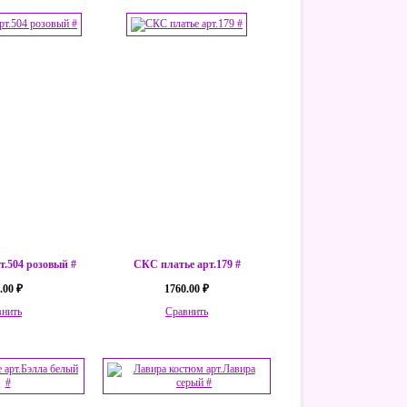
т.504 розовый #
СКС платье арт.179 #
.00 ₽
1760.00 ₽
внить
Сравнить