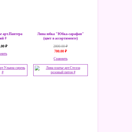
е арт.Пантера
Лина юбка "Юбка-сарафан"
ий #
(цвет в ассортименте)
.00 ₽
2800.00 ₽
700.00 ₽
внить
Сравнить