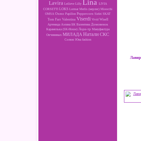
Lina
Lavira
Leilieve
Lilly
LIVIA
LOKS
CORSETTI
Lormar
Merlis (мерлис)
Mioocchi
Oxmo
Peppercorn
OMSA
Papillon
Sielei
SKAT
Viserdi
Valentina
Wisell
Tom Farr
Vivid
Артемида
Аэлина
БК
Валентина
Домовенок
Лори-тр
Карамелька (SK-House)
Мануфактура
Натали
МИЛАДА
СКС
Овчининых
Солвис
Юна fashion
Лавир