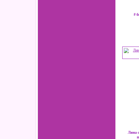
# 
Лина 
п