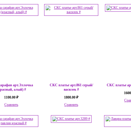
сарафан арт.Эллочка
СКС платье арт.861 серый/
СКС платье ар
красный, алый) #
василек #
1600
1100.00 ₽
1800.00 ₽
Сра
Сравнить
Сравнить