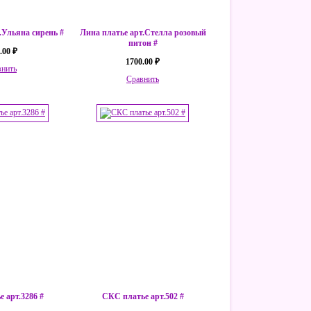
.Ульяна сирень #
Лина платье арт.Стелла розовый
питон #
.00 ₽
1700.00 ₽
внить
Сравнить
 арт.3286 #
СКС платье арт.502 #