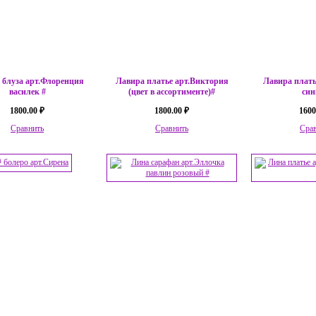
 блуза арт.Флоренция
Лавира платье арт.Виктория
Лавира плать
василек #
(цвет в ассортименте)#
син
1800.00 ₽
1800.00 ₽
1600
Сравнить
Сравнить
Сра