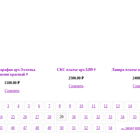
сарафан арт.Эллочка
СКС платье арт.3289 #
Лавира платье а
авлин красный #
2500.00 ₽
2400
1100.00 ₽
Сравнить
Сра
Сравнить
3
4
5
6
7
8
9
10
11
12
13
14
24
25
26
27
28
29
30
31
32
33
34
35
45
46
47
48
49
50
51
52
53
54
← назад
вп