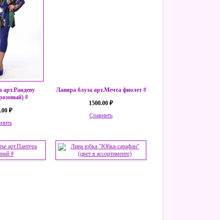
а арт.Рандеву
Лавира блуза арт.Мечта фиолет #
 розовый) #
1500.00 ₽
.00 ₽
Сравнить
внить