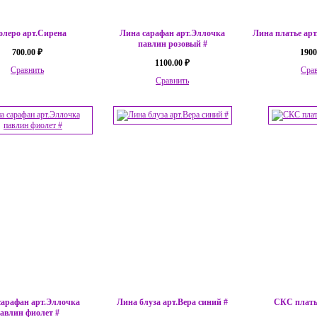
болеро арт.Сирена
Лина сарафан арт.Эллочка
Лина платье арт
павлин розовый #
700.00 ₽
1900
1100.00 ₽
Сравнить
Сра
Сравнить
сарафан арт.Эллочка
Лина блуза арт.Вера синий #
СКС платье
авлин фиолет #