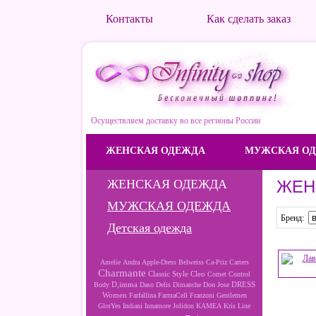
Контакты
Как сделать заказ
Осуществляем доставку во все регионы России
ЖЕНСКАЯ ОДЕЖДА
МУЖСКАЯ О
ЖЕНСКАЯ ОДЕЖДА
ЖЕН
МУЖСКАЯ ОДЕЖДА
Бренд:
Детская одежда
Amelie
Andra
Apple-Dress
Belweiss
Ca-Priz
Carters
Charmante
Cleo
Classic Style
Comet
Control
D,imma
DRESS
Body
Daso
Delis
Dimanche
Don Jose
Women
Farfallina
FarmaCell
Franzoni
Gentlemen
GlorYes
Indiani
Innamore
Jolidon
KAMEA
Kris Line