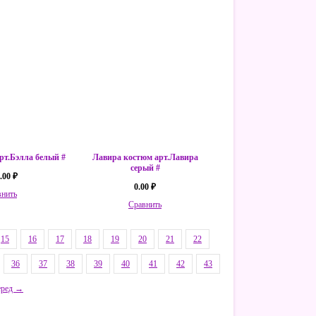
рт.Бэлла белый #
Лавира костюм арт.Лавира
серый #
.00 ₽
0.00 ₽
внить
Сравнить
15
16
17
18
19
20
21
22
36
37
38
39
40
41
42
43
еред →