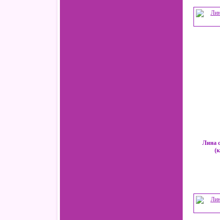
Лина 
(