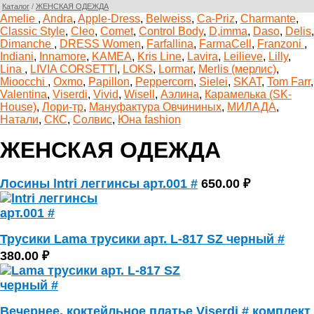
Каталог
/
ЖЕНСКАЯ ОДЕЖДА
Amelie
,
Andra
,
Apple-Dress
,
Belweiss
,
Ca-Priz
,
Charmante
,
Classic Style
,
Cleo
,
Comet
,
Control Body
,
D,imma
,
Daso
,
Delis
,
Dimanche
,
DRESS Women
,
Farfallina
,
FarmaCell
,
Franzoni
,
Indiani
,
Innamore
,
KAMEA
,
Kris Line
,
Lavira
,
Leilieve
,
Lilly
,
Lina
,
LIVIA CORSETTI
,
LOKS
,
Lormar
,
Merlis (мерлис)
,
Mioocchi
,
Oxmo
,
Papillon
,
Peppercorn
,
Sielei
,
SKAT
,
Tom Farr
,
Valentina
,
Viserdi
,
Vivid
,
Wisell
,
Аэлина
,
Карамелька (SK-
House)
,
Лори-тр
,
Мануфактура Овчининых
,
МИЛАДА
,
Натали
,
СКС
,
Солвис
,
Юна fashion
ЖЕНСКАЯ ОДЕЖДА
Лосины lntri леггинсы арт.001 #
650.00 ₽
Трусики Lama трусики арт. L-817 SZ черный #
380.00 ₽
Вечернее, коктейльное платье Viserdi # комплект