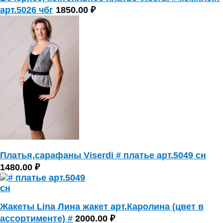
арт.5026 чбг
1850.00 ₽
Платья,сарафаны Viserdi # платье арт.5049 сн
1480.00 ₽
Жакеты Lina Лина жакет арт.Каролина (цвет в
ассортименте) #
2000.00 ₽