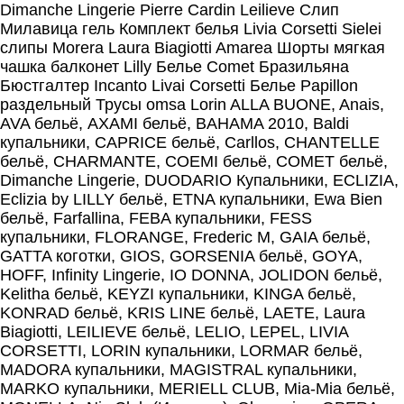
Dimanche Lingerie Pierre Cardin Leilieve Слип
Милавица гель Комплект белья Livia Corsetti Sielei
слипы Morera Laura Biagiotti Amarea Шорты мягкая
чашка балконет Lilly Белье Comet Бразильяна
Бюстгалтер Incanto Livai Corsetti Белье Papillon
раздельный Трусы omsa Lorin ALLA BUONE, Anais,
AVA бельё, AXAMI бельё, BAHAMA 2010, Baldi
купальники, CAPRIСE бельё, Carllos, CHANTELLE
бельё, CHARMANTE, COEMI бельё, COMET бельё,
Dimanche Lingerie, DUODARIO Купальники, ECLIZIA,
Eclizia by LILLY бельё, ETNA купальники, Ewa Bien
бельё, Farfallina, FEBA купальники, FESS
купальники, FLORANGE, Frederic M, GAIA бельё,
GATTA коготки, GIOS, GORSENIA бельё, GOYA,
HOFF, Infinity Lingerie, IO DONNA, JOLIDON бельё,
Kelitha бельё, KEYZI купальники, KINGA бельё,
KONRAD бельё, KRIS LINE бельё, LAETE, Laura
Biagiotti, LEILIEVE бельё, LELIO, LEPEL, LIVIA
CORSETTI, LORIN купальники, LORMAR бельё,
MADORA купальники, MAGISTRAL купальники,
MARKO купальники, MERIELL CLUB, Mia-Mia бельё,