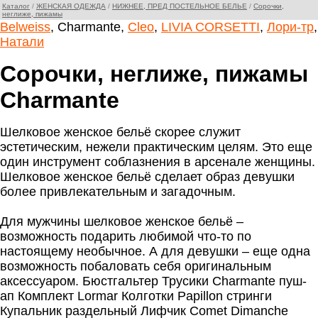
Каталог
/
ЖЕНСКАЯ ОДЕЖДА
/
НИЖНЕЕ, ПРЕД ПОСТЕЛЬНОЕ БЕЛЬЕ
/
Сорочки,
неглиже, пижамы
Belweiss
, Charmante,
Cleo
,
LIVIA CORSETTI
,
Лори-тр
,
Натали
Сорочки, неглиже, пижамы
Charmante
Шелковое женское бельё скорее служит
эстетическим, нежели практическим целям. Это еще
один инструмент соблазнения в арсенале женщины.
Шелковое женское бельё сделает образ девушки
более привлекательным и загадочным.
Для мужчины шелковое женское бельё –
возможность подарить любимой что-то по
настоящему необычное. А для девушки – еще одна
возможность побаловать себя оригинальным
аксессуаром. Бюстгальтер Трусики Charmante пуш-
ап Комплект Lormar Колготки Papillon стринги
Купальник раздельный Лифчик Comet Dimanche