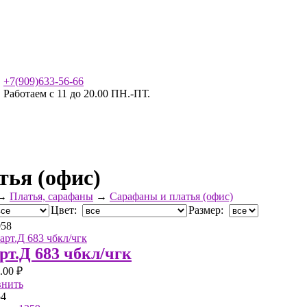
+7(909)633-56-66
Работаем с 11 до 20.00 ПН.-ПТ.
тья (офис)
→
Платья, сарафаны
→
Сарафаны и платья (офис)
Цвет:
Размер:
0
58
арт.Д 683 чбкл/чгк
.00 ₽
внить
54