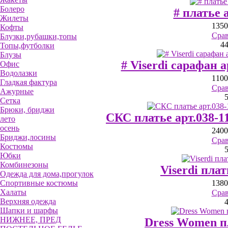
Болеро
# платье 
Жилеты
1350
Кофты
Сра
Блузки,рубашки,топы
4
Топы,футболки
Блузы
# Viserdi сарафан 
Офис
Водолазки
1100
Гладкая фактура
Сра
Ажурные
Сетка
Брюки, бриджи
СКС платье арт.038-1
лето
осень
2400
Бриджи,лосины
Сра
Костюмы
Юбки
Комбинезоны
Viserdi плат
Одежда для дома,прогулок
Спортивные костюмы
1380
Халаты
Сра
Верхняя одежда
Шапки и шарфы
НИЖНЕЕ, ПРЕД
Dress Women п