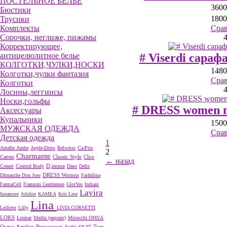
ПОСТЕЛЬНОЕ БЕЛЬЕ
3600
Бюстики
1800
Трусики
Комплекты
Сра
Сорочки, неглиже, пижамы
Корректирующее,
антицелюлитное белье
# Viserdi сараф
КОЛГОТКИ,ЧУЛКИ,НОСКИ
1480
Колготки,чулки фантазия
Сра
Колготки
Лосины,леггинсы
Носки,гольфы
# DRESS women п
Аксессуары
Купальники
1500
МУЖСКАЯ ОДЕЖДА
Сра
Детская одежда
1
Amelie
Andra
Apple-Dress
Belweiss
Ca-Priz
2
Charmante
Cleo
Carters
Classic Style
← назад
D,imma
Comet
Control Body
Daso
Delis
DRESS Women
Dimanche
Don Jose
Farfallina
FarmaCell
Franzoni
Gentlemen
GlorYes
Indiani
Lavira
Innamore
Jolidon
KAMEA
Kris Line
Lina
Leilieve
Lilly
LIVIA CORSETTI
LOKS
Lormar
Merlis (мерлис)
Mioocchi
OMSA
Oxmo
Peppercorn
Papillon
Sielei
SKAT
Tom