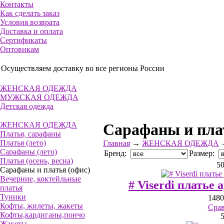
Контакты
Как сделать заказ
Условия возврата
Доставка и оплата
Сертификаты
Оптовикам
Осуществляем доставку во все регионы России
ЖЕНСКАЯ ОДЕЖДА
МУЖСКАЯ ОДЕЖДА
Детская одежда
ЖЕНСКАЯ ОДЕЖДА
Сарафаны и пла
Платья, сарафаны
Платья (лето)
Главная
→
ЖЕНСКАЯ ОДЕЖДА
Сарафаны (лето)
Бренд:
Размер:
Платья (осень, весна)
5
Сарафаны и платья (офис)
Вечерние, коктейльные
# Viserdi платье 
платья
Туники
1480
Кофты, жилеты, жакеты
Сра
Кофты,кардиганы,пончо
Жакеты