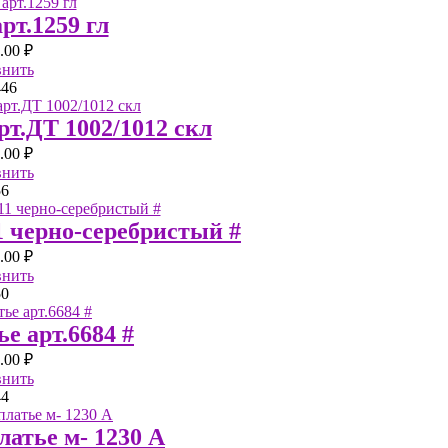
арт.1259 гл
.00 ₽
внить
4
46
арт.ДТ 1002/1012 скл
.00 ₽
внить
56
1 черно-серебристый #
.00 ₽
внить
50
ье арт.6684 #
.00 ₽
внить
44
латье м- 1230 A