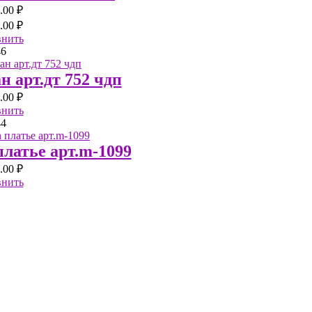
.00 ₽
.00 ₽
внить
46
ан арт.дт 752 чдп
.00 ₽
внить
44
латье арт.m-1099
.00 ₽
внить