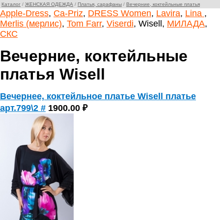
Каталог
/
ЖЕНСКАЯ ОДЕЖДА
/
Платья, сарафаны
/
Вечерние, коктейльные платья
Apple-Dress
,
Ca-Priz
,
DRESS Women
,
Lavira
,
Lina
,
Merlis (мерлис)
,
Tom Farr
,
Viserdi
, Wisell,
МИЛАДА
,
СКС
Вечерние, коктейльные
платья Wisell
Вечернее, коктейльное платье Wisell платье
арт.799\2 #
1900.00 ₽