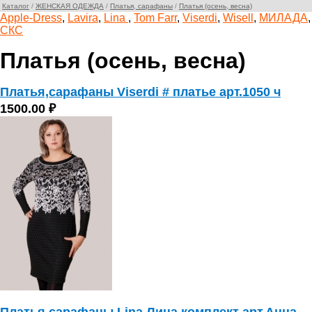
Каталог
/
ЖЕНСКАЯ ОДЕЖДА
/
Платья, сарафаны
/
Платья (осень, весна)
Apple-Dress
,
Lavira
,
Lina
,
Tom Farr
,
Viserdi
,
Wisell
,
МИЛАДА
,
СКС
Платья (осень, весна)
Платья,сарафаны Viserdi # платье арт.1050 ч
1500.00 ₽