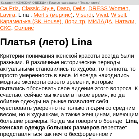
Каталог
/
ЖЕНСКАЯ ОДЕЖДА
/
Платья, сарафаны
/
Платья (лето)
Ca-Priz
,
Classic Style
,
Daso
,
Delis
,
DRESS Women
,
Lavira
, Lina ,
Merlis (мерлис)
,
Viserdi
,
Vivid
,
Wisell
,
Карамелька (SK-House)
,
Лори-тр
,
МИЛАДА
,
Натали
,
СКС
,
Солвис
Платья (лето) Lina
Критерии понимания женской красоты всегда были
разными. В различные исторические периоды
актуальными становились то худоба, то полнота, то
просто умеренность в весе. И всегда находились
модные эксперты своего времени, которые
пытались обосновать свое видение этого вопроса. К
счастью, сейчас мы живем в такое время, когда
обилие одежды на рынке позволяет себя
чувствовать уверенно не только людям со средним
весом, но и худышкам, а также женщинам, имеющим
большие размеры. Когда мы говорим о бренде
Lina,
женская одежда больших размеров
перестает
представляться как нечто бесформенное и