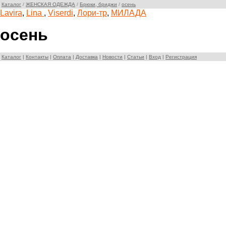
Каталог
/
ЖЕНСКАЯ ОДЕЖДА
/
Брюки, бриджи
/
осень
Lavira
,
Lina
,
Viserdi
,
Лори-тр
,
МИЛАДА
осень
Каталог
|
Контакты
|
Оплата
|
Доставка
|
Новости
|
Статьи
|
Вход
|
Регистрация