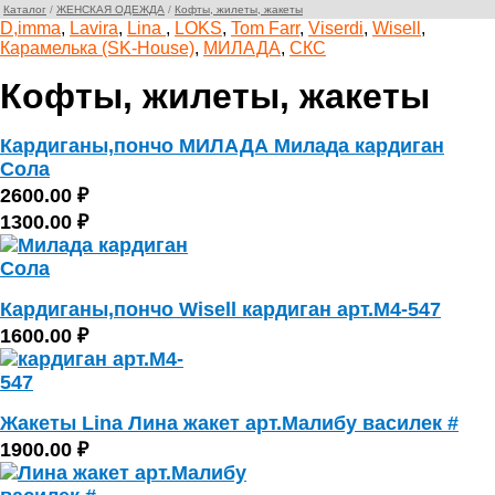
Каталог
/
ЖЕНСКАЯ ОДЕЖДА
/
Кофты, жилеты, жакеты
D,imma
,
Lavira
,
Lina
,
LOKS
,
Tom Farr
,
Viserdi
,
Wisell
,
Карамелька (SK-House)
,
МИЛАДА
,
СКС
Кофты, жилеты, жакеты
Кардиганы,пончо МИЛАДА Милада кардиган
Сола
2600.00 ₽
1300.00 ₽
Кардиганы,пончо Wisell кардиган арт.М4-547
1600.00 ₽
Жакеты Lina Лина жакет арт.Малибу василек #
1900.00 ₽