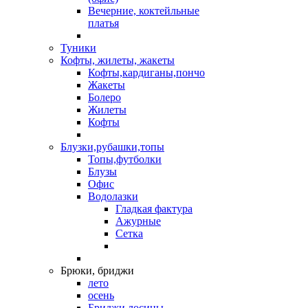
Вечерние, коктейльные
платья
Туники
Кофты, жилеты, жакеты
Кофты,кардиганы,пончо
Жакеты
Болеро
Жилеты
Кофты
Блузки,рубашки,топы
Топы,футболки
Блузы
Офис
Водолазки
Гладкая фактура
Ажурные
Сетка
Брюки, бриджи
лето
осень
Бриджи,лосины