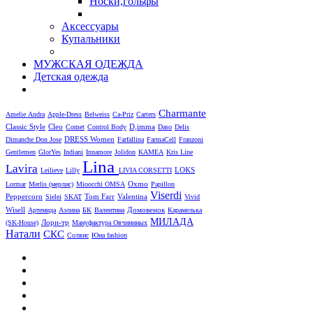
Носки,гольфы
Аксессуары
Купальники
МУЖСКАЯ ОДЕЖДА
Детская одежда
Charmante
Amelie
Andra
Apple-Dress
Belweiss
Ca-Priz
Carters
Cleo
D,imma
Classic Style
Comet
Control Body
Daso
Delis
DRESS Women
Dimanche
Don Jose
Farfallina
FarmaCell
Franzoni
Gentlemen
GlorYes
Indiani
Innamore
Jolidon
KAMEA
Kris Line
Lina
Lavira
LOKS
Leilieve
Lilly
LIVIA CORSETTI
Oxmo
Lormar
Merlis (мерлис)
Mioocchi
OMSA
Papillon
Viserdi
Peppercorn
Valentina
Sielei
SKAT
Tom Farr
Vivid
Wisell
Артемида
Аэлина
БК
Валентина
Домовенок
Карамелька
МИЛАДА
Лори-тр
(SK-House)
Мануфактура Овчининых
Натали
СКС
Солвис
Юна fashion