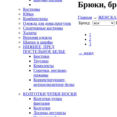
Брюки, б
Костюмы
Юбки
Главная
→
ЖЕНСКА
Комбинезоны
Бренд:
Одежда для дома,прогулок
Спортивные костюмы
Халаты
1
Верхняя одежда
2
Шапки и шарфы
3
НИЖНЕЕ, ПРЕД
ПОСТЕЛЬНОЕ БЕЛЬЕ
← назад
Бюстики
Трусики
Комплекты
Сорочки, неглиже,
пижамы
Корректирующее,
антицелюлитное белье
КОЛГОТКИ,ЧУЛКИ,НОСКИ
Колготки,чулки
фантазия
Колготки
Лосины,леггинсы