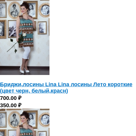
Бриджи,лосины Lina Lina лосины Лето короткие
(цвет черн, белый,красн)
700.00 ₽
350.00 ₽