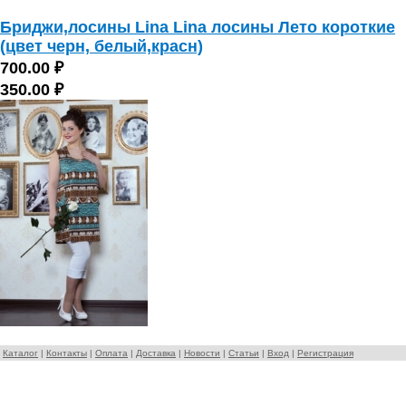
Бриджи,лосины Lina Lina лосины Лето короткие
(цвет черн, белый,красн)
700.00 ₽
350.00 ₽
Каталог
|
Контакты
|
Оплата
|
Доставка
|
Новости
|
Статьи
|
Вход
|
Регистрация