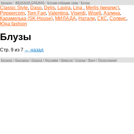
Каталог
/
ЖЕНСКАЯ ОДЕЖДА
/
Блузки,рубашки,топы
/
Блузы
Classic Style
,
Daso
,
Delis
,
Lavira
,
Lina
,
Merlis (мерлис)
,
Peppercorn
,
Tom Farr
,
Valentina
,
Viserdi
,
Wisell
,
Аэлина
,
Карамелька (SK-House)
,
МИЛАДА
,
Натали
,
СКС
,
Солвис
,
Юна fashion
Блузы
Стр. 9 из 7
← назад
Каталог
|
Контакты
|
Оплата
|
Доставка
|
Новости
|
Статьи
|
Вход
|
Регистрация