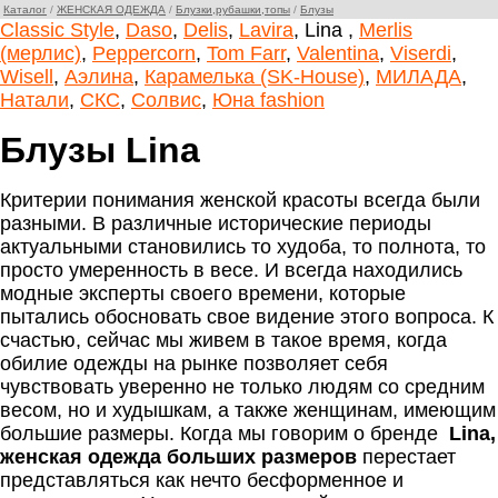
Каталог
/
ЖЕНСКАЯ ОДЕЖДА
/
Блузки,рубашки,топы
/
Блузы
Classic Style
,
Daso
,
Delis
,
Lavira
, Lina ,
Merlis
(мерлис)
,
Peppercorn
,
Tom Farr
,
Valentina
,
Viserdi
,
Wisell
,
Аэлина
,
Карамелька (SK-House)
,
МИЛАДА
,
Натали
,
СКС
,
Солвис
,
Юна fashion
Блузы Lina
Критерии понимания женской красоты всегда были
разными. В различные исторические периоды
актуальными становились то худоба, то полнота, то
просто умеренность в весе. И всегда находились
модные эксперты своего времени, которые
пытались обосновать свое видение этого вопроса. К
счастью, сейчас мы живем в такое время, когда
обилие одежды на рынке позволяет себя
чувствовать уверенно не только людям со средним
весом, но и худышкам, а также женщинам, имеющим
большие размеры. Когда мы говорим о бренде
Lina,
женская одежда больших размеров
перестает
представляться как нечто бесформенное и