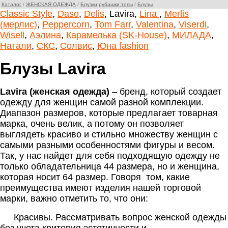
Каталог
/
ЖЕНСКАЯ ОДЕЖДА
/
Блузки,рубашки,топы
/
Блузы
Classic Style
,
Daso
,
Delis
, Lavira,
Lina
,
Merlis
(мерлис)
,
Peppercorn
,
Tom Farr
,
Valentina
,
Viserdi
,
Wisell
,
Аэлина
,
Карамелька (SK-House)
,
МИЛАДА
,
Натали
,
СКС
,
Солвис
,
Юна fashion
Блузы Lavira
Lavira
(женская одежда)
– бренд, который создает
одежду для женщин самой разной комплекции.
Диапазон размеров, которые предлагает товарная
марка, очень велик, а потому он позволяет
выглядеть красиво и стильно множеству женщин с
самыми разными особенностями фигуры и весом.
Так, у нас найдет для себя подходящую одежду не
только обладательница 44 размера, но и женщина,
которая носит 64 размер. Говоря
том, какие
преимущества имеют изделия нашей торговой
марки, важно отметить то, что они:
Красивы. Рассматривать вопрос женской одежды