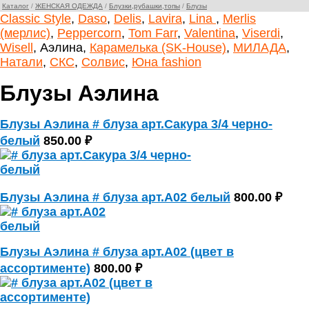
Каталог
/
ЖЕНСКАЯ ОДЕЖДА
/
Блузки,рубашки,топы
/
Блузы
Classic Style
,
Daso
,
Delis
,
Lavira
,
Lina
,
Merlis
(мерлис)
,
Peppercorn
,
Tom Farr
,
Valentina
,
Viserdi
,
Wisell
, Аэлина,
Карамелька (SK-House)
,
МИЛАДА
,
Натали
,
СКС
,
Солвис
,
Юна fashion
Блузы Аэлина
Блузы Аэлина # блуза арт.Сакура 3/4 черно-
белый
850.00 ₽
Блузы Аэлина # блуза арт.А02 белый
800.00 ₽
Блузы Аэлина # блуза арт.А02 (цвет в
ассортименте)
800.00 ₽