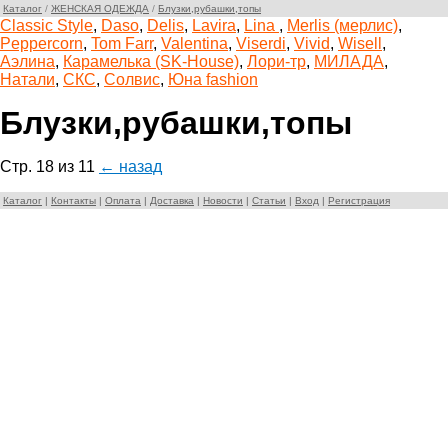
Каталог
/
ЖЕНСКАЯ ОДЕЖДА
/
Блузки,рубашки,топы
Classic Style
,
Daso
,
Delis
,
Lavira
,
Lina
,
Merlis (мерлис)
,
Peppercorn
,
Tom Farr
,
Valentina
,
Viserdi
,
Vivid
,
Wisell
,
Аэлина
,
Карамелька (SK-House)
,
Лори-тр
,
МИЛАДА
,
Натали
,
СКС
,
Солвис
,
Юна fashion
Блузки,рубашки,топы
Стр. 18 из 11
← назад
Каталог
|
Контакты
|
Оплата
|
Доставка
|
Новости
|
Статьи
|
Вход
|
Регистрация