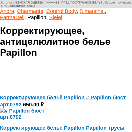
Каталог
/
ЖЕНСКАЯ ОДЕЖДА
/
НИЖНЕЕ, ПРЕД ПОСТЕЛЬНОЕ БЕЛЬЕ
/
Корректирующее,
антицелюлитное белье
Andra
,
Charmante
,
Control Body
,
Dimanche
,
FarmaCell
, Papillon,
Sielei
Корректирующее,
антицелюлитное белье
Papillon
Корректирующее бельё Papillon # Papillon бюст
арт.0792
650.00 ₽
Корректирующее бельё Papillon Papillon трусы