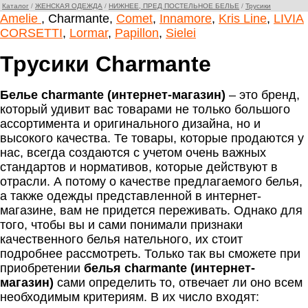
Каталог
/
ЖЕНСКАЯ ОДЕЖДА
/
НИЖНЕЕ, ПРЕД ПОСТЕЛЬНОЕ БЕЛЬЕ
/
Трусики
Amelie
, Charmante,
Comet
,
Innamore
,
Kris Line
,
LIVIA
CORSETTI
,
Lormar
,
Papillon
,
Sielei
Трусики Charmante
Белье charmante (интернет-магазин)
– это бренд,
который удивит вас товарами не только большого
ассортимента и оригинального дизайна, но и
высокого качества. Те товары, которые продаются у
нас, всегда создаются с учетом очень важных
стандартов и нормативов, которые действуют в
отрасли. А потому о качестве предлагаемого белья,
а также одежды представленной в интернет-
магазине, вам не придется переживать. Однако для
того, чтобы вы и сами понимали признаки
качественного белья нательного, их стоит
подробнее рассмотреть. Только так вы сможете при
приобретении
белья charmante (интернет-
магазин)
сами определить то, отвечает ли оно всем
необходимым критериям. В их число входят: