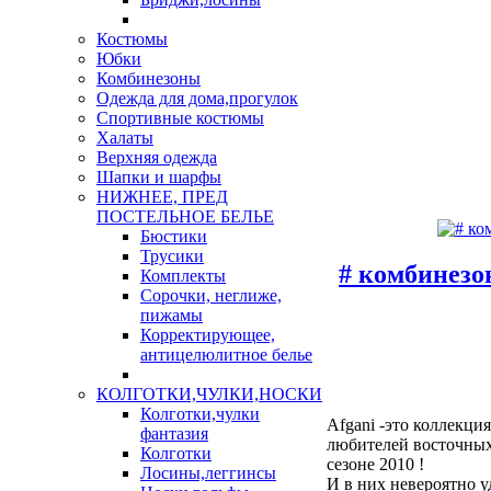
Костюмы
Юбки
Комбинезоны
Одежда для дома,прогулок
Спортивные костюмы
Халаты
Верхняя одежда
Шапки и шарфы
НИЖНЕЕ, ПРЕД
ПОСТЕЛЬНОЕ БЕЛЬЕ
Бюстики
Трусики
# комбинезо
Комплекты
Сорочки, неглиже,
пижамы
Корректирующее,
антицелюлитное белье
КОЛГОТКИ,ЧУЛКИ,НОСКИ
Колготки,чулки
Afgani -это коллекци
фантазия
любителей восточных
Колготки
сезоне 2010 !
Лосины,леггинсы
И в них невероятно у