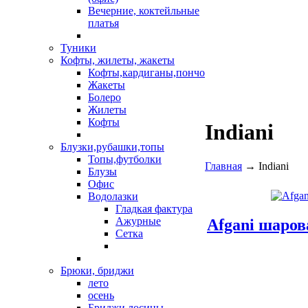
Вечерние, коктейльные
платья
Туники
Кофты, жилеты, жакеты
Кофты,кардиганы,пончо
Жакеты
Болеро
Жилеты
Кофты
Indiani
Блузки,рубашки,топы
Топы,футболки
Главная
→ Indiani
Блузы
Офис
Водолазки
Гладкая фактура
Ажурные
Afgani шаров
Сетка
Брюки, бриджи
лето
осень
Бриджи,лосины