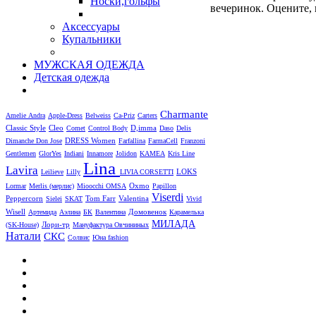
Носки,гольфы
вечеринок. Оцените,
Аксессуары
Купальники
МУЖСКАЯ ОДЕЖДА
Детская одежда
Charmante
Amelie
Andra
Apple-Dress
Belweiss
Ca-Priz
Carters
Cleo
D,imma
Classic Style
Comet
Control Body
Daso
Delis
DRESS Women
Dimanche
Don Jose
Farfallina
FarmaCell
Franzoni
Gentlemen
GlorYes
Indiani
Innamore
Jolidon
KAMEA
Kris Line
Lina
Lavira
LOKS
Leilieve
Lilly
LIVIA CORSETTI
Oxmo
Lormar
Merlis (мерлис)
Mioocchi
OMSA
Papillon
Viserdi
Peppercorn
Valentina
Sielei
SKAT
Tom Farr
Vivid
Wisell
Артемида
Аэлина
БК
Валентина
Домовенок
Карамелька
МИЛАДА
Лори-тр
(SK-House)
Мануфактура Овчининых
Натали
СКС
Солвис
Юна fashion